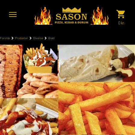
0
kr.
Forside
Produkter
Diverse
Brød