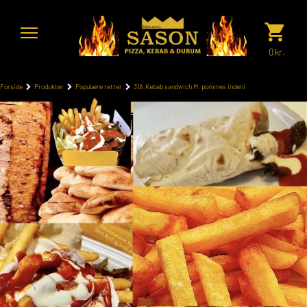
0
kr.
Forside
Produkter
Populære retter
31A.Kebab sandwich M. pommes indeni