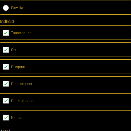
Familie
Indhold
Tomatsauce
Ost
Oregano
Champignon
Cocktailpølser
Kødsauce