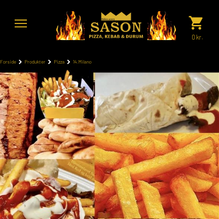
0
kr.
Forside
Produkter
Pizza
14.Milano