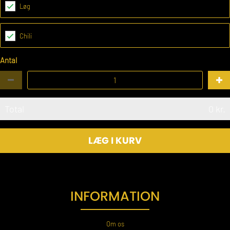
Løg
Chili
Antal
Total
0
kr.
LÆG I KURV
INFORMATION
Om os