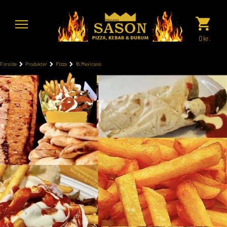
0
kr.
Forside
Produkter
Pizza
16.Mexicano