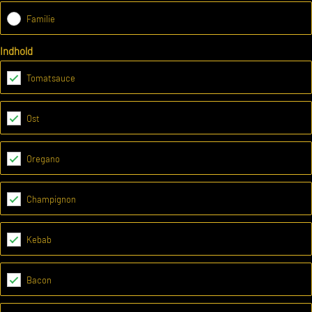
Familie
Indhold
Tomatsauce
Ost
Oregano
Champignon
Kebab
Bacon